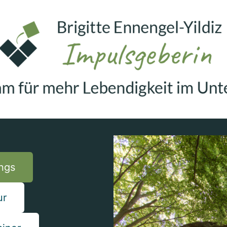
ngs
ur