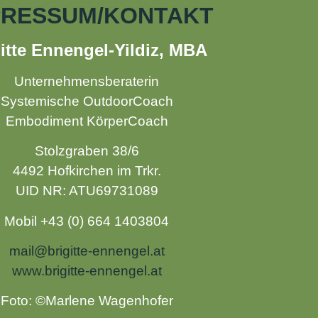
PRESSUM/KONTAKT
itte Ennengel-Yildiz, MBA
Unternehmensberaterin
Systemische OutdoorCoach
Embodiment KörperCoach
Stolzgraben 38/6
4492 Hofkirchen im Trkr.
UID NR: ATU69731089
Mobil +43 (0) 664 1403804
mail@brigitte-ennengel.at
www.brigitte-ennengel.at
Foto: ©Marlene Wagenhofer